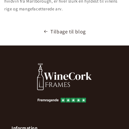
hvidvin fra Marlborough, er hver slurk en hyldest til vinens
rige og mangefacetterede arv.
Tilbage til blog
Information