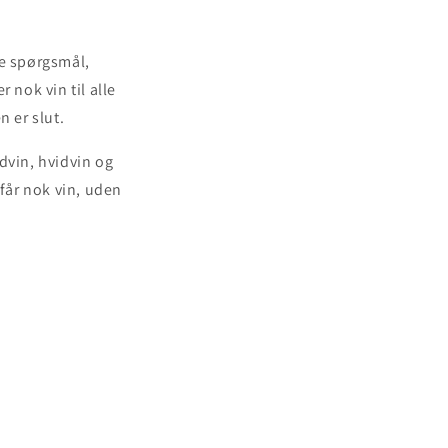
te spørgsmål,
r nok vin til alle
n er slut.
ødvin, hvidvin og
 får nok vin, uden