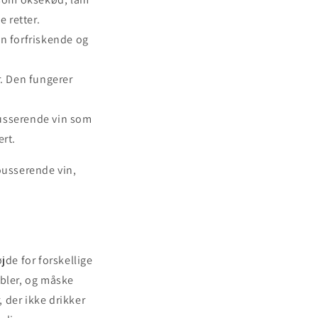
e retter.
Den forfriskende og
r. Den fungerer
mousserende vin som
ert.
ousserende vin,
øjde for forskellige
obler, og måske
, der ikke drikker