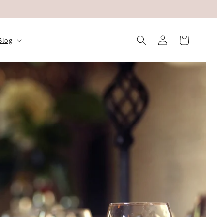
Log
Indkøbskurv
Blog
ind