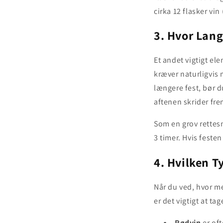
cirka 12 flasker vin 
3. Hvor Lang
Et andet vigtigt el
kræver naturligvis 
længere fest, bør d
aftenen skrider fre
Som en grov rettesn
3 timer. Hvis feste
4. Hvilken T
Når du ved, hvor me
er det vigtigt at t
Rødvin
er oft