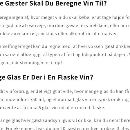
 Gæster Skal Du Beregne Vin Til?
beregningen af, hvor meget vin du skal købe, er at tage højde fo
n god idé at overveje, om dine gæster er vinelskere, eller om 
ikkevarer som øl, cocktails eller alkoholfrie alternativer.
melfingerregel kan du regne med, at hver voksen gæst drikker
kan variere afhængigt af typen af fest og tidspunktet på dagen.
igere, når stemningen er i top!
e Glas Er Der i En Flaske Vin?
it vinforbrug, er det vigtigt at vide, hvor mange glas du kan få 
in indeholder 750 ml, og et normalt glas vin er typisk omkring
orvente at få cirka 5 glas vin ud af en enkelt flaske.
mange glas hver gæst sandsynligvis vil drikke, kan du nemt be
ge. For eksempel, hvis du har 20 gæster, der hver drikker 3 glas