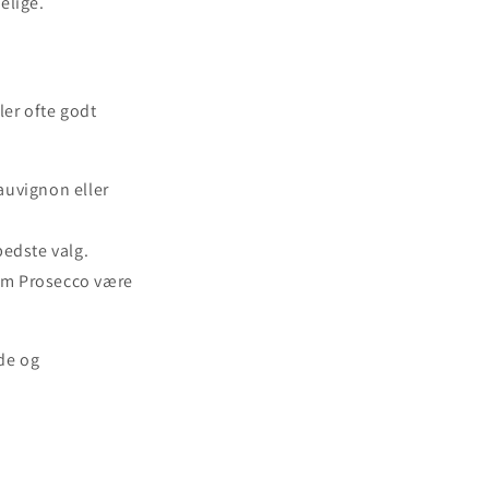
elige.
ler ofte godt
auvignon eller
bedste valg.
som Prosecco være
de og