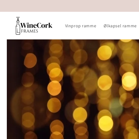
Gå til
indhold
Vinprop ramme
Ølkapsel ramme