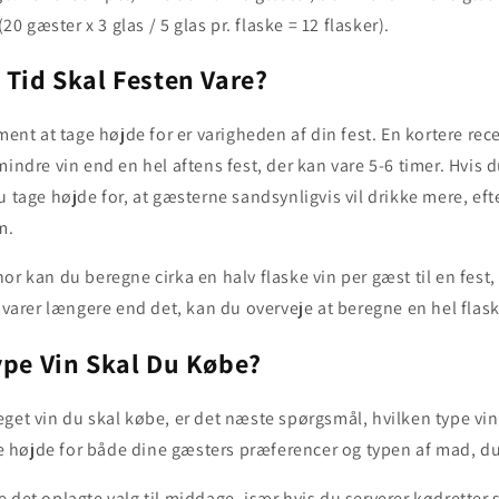
(20 gæster x 3 glas / 5 glas pr. flaske = 12 flasker).
 Tid Skal Festen Vare?
ement at tage højde for er varigheden af din fest. En kortere rec
mindre vin end en hel aftens fest, der kan vare 5-6 timer. Hvis
u tage højde for, at gæsterne sandsynligvis vil drikke mere, e
m.
or kan du beregne cirka en halv flaske vin per gæst til en fest
n varer længere end det, kan du overveje at beregne en hel flask
ype Vin Skal Du Købe?
get vin du skal købe, er det næste spørgsmål, hvilken type vin
age højde for både dine gæsters præferencer og typen af mad, du
e det oplagte valg til middage, især hvis du serverer kødrette