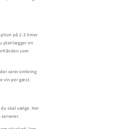
eption på 2-3 timer
 du planlægger en
fterhånden som
, der varer omkring
e vin per gæst.
 du skal vælge. Her
 serverer.
r som oksekød, lam