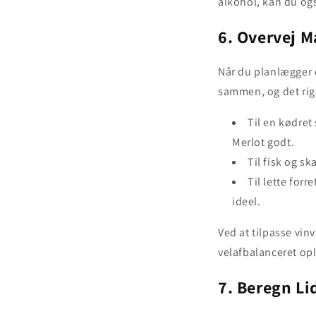
alkohol, kan du ogs
6. Overvej M
Når du planlægger d
sammen, og det rigt
Til en kødret
Merlot godt.
Til fisk og s
Til lette for
ideel.
Ved at tilpasse vi
velafbalanceret opl
7. Beregn Li