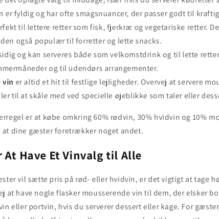
in er fyldig og har ofte smagsnuancer, der passer godt til kraftig
rfekt til lettere retter som fisk, fjerkræ og vegetariske retter. 
 den også populær til forretter og lette snacks.
sidig og kan serveres både som velkomstdrink og til lette rette
mmermåneder og til udendørs arrangementer.
 vin
er altid et hit til festlige lejligheder. Overvej at servere 
er til at skåle med ved specielle øjeblikke som taler eller dess
rregel er at købe omkring 60% rødvin, 30% hvidvin og 10% m
at dine gæster foretrækker noget andet.
 At Have Et Vinvalg til Alle
ter vil sætte pris på rød- eller hvidvin, er det vigtigt at tage h
j at have nogle flasker mousserende vin til dem, der elsker b
n eller portvin, hvis du serverer dessert eller kage. For gæster