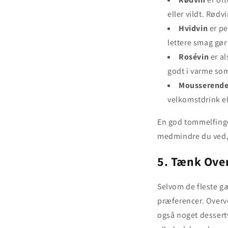
eller vildt. Rødv
Hvidvin
er pe
lettere smag gør
Rosévin
er al
godt i varme so
Mousserende
velkomstdrink ell
En god tommelfinge
medmindre du ved, 
5. Tænk Over
Selvom de fleste gæs
præferencer. Overve
også noget dessertvi