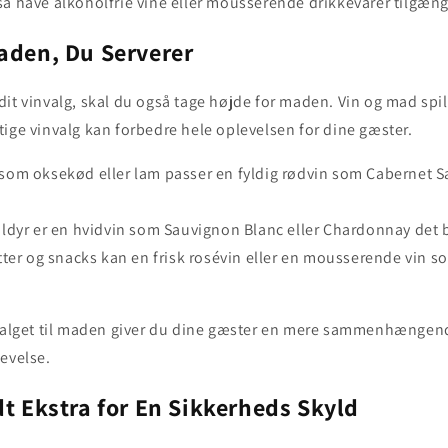
å have alkoholfrie vine eller mousserende drikkevarer tilgæng
aden, Du Serverer
it vinvalg, skal du også tage højde for maden. Vin og mad spil
ige vinvalg kan forbedre hele oplevelsen for dine gæster.
 som oksekød eller lam passer en fyldig rødvin som Cabernet S
kaldyr er en hvidvin som Sauvignon Blanc eller Chardonnay det 
retter og snacks kan en frisk rosévin eller en mousserende vin 
nvalget til maden giver du dine gæster en mere sammenhængen
evelse.
dt Ekstra for En Sikkerheds Skyld