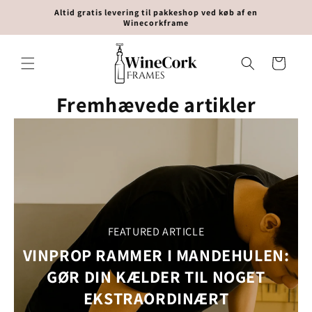
Gå til
Altid gratis levering til pakkeshop ved køb af en
indhold
Winecorkframe
Indkøbskurv
Fremhævede artikler
FEATURED ARTICLE
VINPROP RAMMER I MANDEHULEN:
GØR DIN KÆLDER TIL NOGET
EKSTRAORDINÆRT